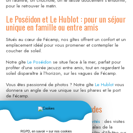
on l’admire, on chuchote, on le laisse doucement s’endormir,
pour le retrouver le matin.
Le Poséidon et Le Hublot : pour un séjour
unique en famille ou entre amis
Situés au cœur de Fécamp, nos gîtes offrent un confort et un
emplacement idéal pour vous promener et contempler le
coucher de soleil.
Notre gîte
Le Poséidon
se situe face à la mer, parfait pour
profiter d’une soirée jacuzzi entre amis, tout en regardant le
soleil disparaître à l’horizon, sur les vagues de Fécamp.
Vous êtes passionné de photos ? Notre gîte
Le Hublot
vous
donnera un angle de vue unique sur les phares et le port
de Fécamp.
Balades sur les côtes normandes
La ville de Fécamp offre une
multitude d’activités
: des visites
culturelles au musée des Pêcheries ou au Palais de la
Bénédictine, des randonnées le long de la côte d’Albâtre sur
RGPD, en savoir + sur nos cookies